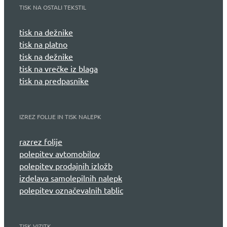
TISK NA OSTALI TEKSTIL
tisk na dežnike
tisk na platno
tisk na dežnike
tisk na vrečke iz blaga
tisk na predpasnike
IZREZ FOLIJE IN TISK NALEPK
razrez folije
polepitev avtomobilov
polepitev prodajnih izložb
izdelava samolepilnih nalepk
polepitev označevalnih tablic
TISK VIZITK