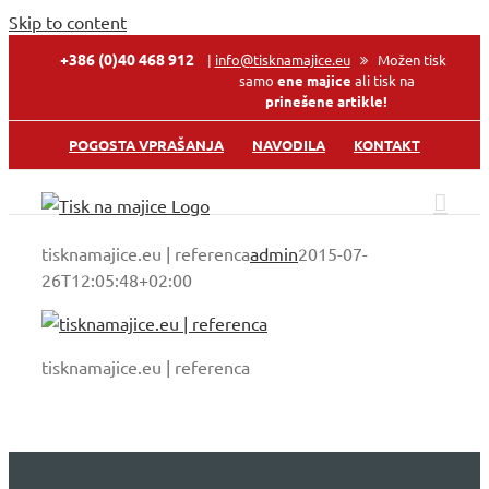
Skip to content
+386 (0)40 468 912
|
info@tisknamajice.eu
Možen tisk
samo
ene majice
ali tisk na
prinešene artikle!
POGOSTA VPRAŠANJA
NAVODILA
KONTAKT
tisknamajice.eu | referenca
admin
2015-07-
26T12:05:48+02:00
tisknamajice.eu | referenca