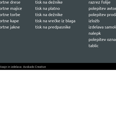
portne drese
tisk na dežnike
razrez folije
portne majice
tisk na platno
polepitev avto
portne torbe
tisk na dežnike
polepitev prod
portne kape
tisk na vrečke iz blaga
izložb
ortne jakne
tisk na predpasnike
izdelava samol
nalepk
polepitev ozna
tablic
izajn in izdelava:
Avokado Creative