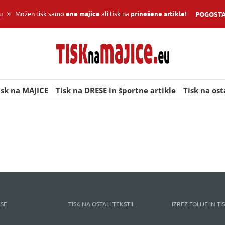
u
Možen tisk samo
ene majice
ali tisk na
prinešene artikle!
POGOSTA
isk na MAJICE
Tisk na DRESE in športne artikle
Tisk na osta
ESE
TISK NA OSTALI TEKSTIL
IZREZ FOLIJE IN T