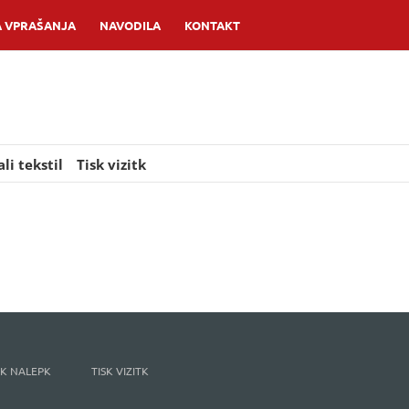
 VPRAŠANJA
NAVODILA
KONTAKT
li tekstil
Tisk vizitk
ISK NALEPK
TISK VIZITK