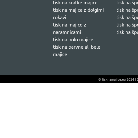
tisk na kratke majice
tisk na š
tisk na majice z dolgimi
tisk na š
rokavi
tisk na š
tisk na majice z
tisk na š
naramnicami
tisk na šp
tisk na polo majice
tisk na barvne ali bele
majice
© tisknamajice.eu 2024 | D