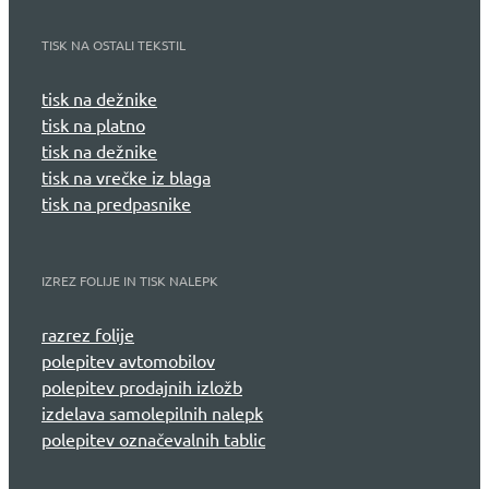
TISK NA OSTALI TEKSTIL
tisk na dežnike
tisk na platno
tisk na dežnike
tisk na vrečke iz blaga
tisk na predpasnike
IZREZ FOLIJE IN TISK NALEPK
razrez folije
polepitev avtomobilov
polepitev prodajnih izložb
izdelava samolepilnih nalepk
polepitev označevalnih tablic