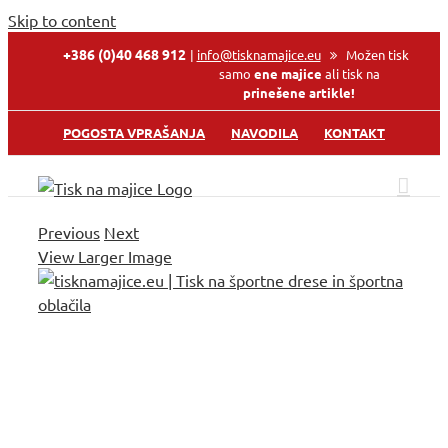
Skip to content
+386 (0)40 468 912
|
info@tisknamajice.eu
Možen tisk
samo
ene majice
ali tisk na
prinešene artikle!
POGOSTA VPRAŠANJA
NAVODILA
KONTAKT
Previous
Next
View Larger Image