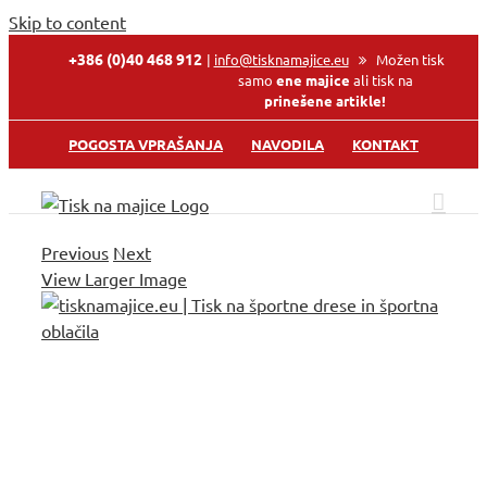
Skip to content
+386 (0)40 468 912
|
info@tisknamajice.eu
Možen tisk
samo
ene majice
ali tisk na
prinešene artikle!
POGOSTA VPRAŠANJA
NAVODILA
KONTAKT
Previous
Next
View Larger Image