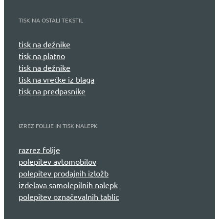
TISK NA OSTALI TEKSTIL
tisk na dežnike
tisk na platno
tisk na dežnike
tisk na vrečke iz blaga
tisk na predpasnike
IZREZ FOLIJE IN TISK NALEPK
razrez folije
polepitev avtomobilov
polepitev prodajnih izložb
izdelava samolepilnih nalepk
polepitev označevalnih tablic