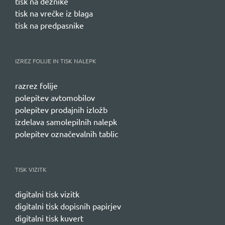
tisk na dežnike
tisk na vrečke iz blaga
tisk na predpasnike
IZREZ FOLIJE IN TISK NALEPK
razrez folije
polepitev avtomobilov
polepitev prodajnih izložb
izdelava samolepilnih nalepk
polepitev označevalnih tablic
TISK VIZITK
digitalni tisk vizitk
digitalni tisk dopisnih papirjev
digitalni tisk kuvert