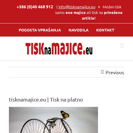
Skip
+386 (0)40 468 912
|
info@tisknamajice.eu
Možen tisk
to
samo
ene majice
ali tisk na
prinešene
content
artikle!
POGOSTA VPRAŠANJA
NAVODILA
KONTAKT
Previous
tisknamajice.eu | Tisk na platno