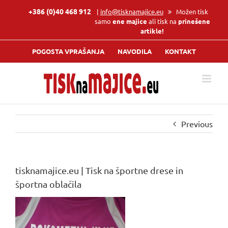
Skip
+386 (0)40 468 912
|
info@tisknamajice.eu
Možen tisk
to
samo
ene majice
ali tisk na
prinešene
content
artikle!
POGOSTA VPRAŠANJA
NAVODILA
KONTAKT
Previous
tisknamajice.eu | Tisk na športne drese in
športna oblačila