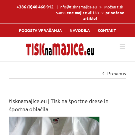
Skip
+386 (0)40 468 912
|
info@tisknamajice.eu
Možen tisk
to
samo
ene majice
ali tisk na
prinešene
content
artikle!
POGOSTA VPRAŠANJA
NAVODILA
KONTAKT
Previous
tisknamajice.eu | Tisk na športne drese in
športna oblačila